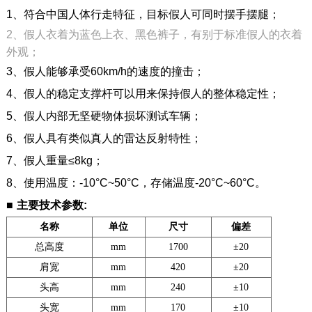
1、符合中国人体行走特征，目标假人可同时摆手摆腿；
2、
假人衣着为蓝色上衣、黑色裤子，有别于标准假人的衣着
外观；
3、
假人能够承受60km/h的速度的撞击；
4、
假人的稳定支撑杆可以用来保持假人的整体稳定性；
5、
假人内部无坚硬物体损坏测试车辆；
6、
假人具有类似真人的雷达反射特性；
7、
假人重量≤8kg；
8、使用温度：-10°C~50°C，存储温度-20°C~60°C。
■
主要技术参数:
名称
单位
尺寸
偏差
总高度
mm
1700
±20
肩宽
mm
420
±20
头高
mm
240
±10
头宽
mm
170
±10