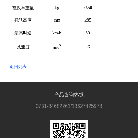
拖拽车重量
kg
≤
650
托轨高度
mm
≤
85
最高时速
km/h
80
2
减速度
≤6
m/s
返回列表
产品咨询热线
0731-84682261/13627425978