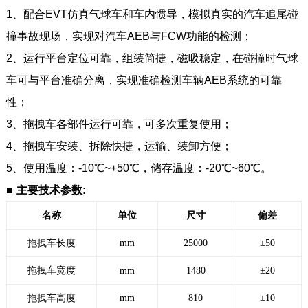
1、配合EVT仿真气球车和车内惯导，模拟真实的汽车追尾碰
撞事故现场，实现对汽车AEB与FCW功能的检测
；
2、运行平台定位可靠，组装简捷，磁吸稳定，在碰撞时气球
车可与平台准确分离，实现准确检测车辆AEB系统的可靠
性；
3、拖拽车各部件运行可靠，可多次重复使用；
4、拖拽车安装、拆除快捷，运输、装卸方便；
5、使用温度：-10℃~+50℃，储存温度：-20℃~60℃。
■
主要技术参数:
名称
单位
尺寸
偏差
拖拽车长度
mm
25000
±50
拖拽车宽度
mm
1480
±20
拖拽车高度
mm
810
±10