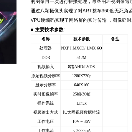
的图像再一次进行拼接处理，最终的环视图像通
通过八颗摄像头实现了对ART整车360度无死角
VPU硬编码实现了网络屏的实时传输 ，图像延时2
■
主要技术参数:
名称
技术参数
备注
处理器
NXP I.MX6D/ I.MX 6Q
1111111111111
DDR
512M
视频输入
8路AHD/LVDS
原始视频分辨率
1280X720p
显示分辨率
640X160
实时图像帧率
25帧/30帧
操作系统
Linux
视频输出方式
以太网视频数据推流
工作电压
10V～36V
工作电流
﹤2000mA